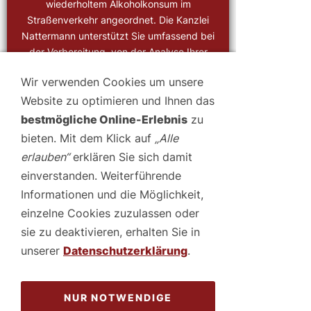
wiederholtem Alkoholkonsum im
Straßenverkehr angeordnet. Die Kanzlei
Nattermann unterstützt Sie umfassend bei
der Vorbereitung, von der Analyse Ihrer
Situation bis zur Organisation medizinischer
Wir verwenden Cookies um unsere
Termine. Mit unserer Erfahrung und Expertise
sichern wir Ihre erfolgreiche MPU.
Website zu optimieren und Ihnen das
bestmögliche Online-Erlebnis
zu
WEITERLESEN
bieten. Mit dem Klick auf
„Alle
erlauben“
erklären Sie sich damit
einverstanden. Weiterführende
Informationen und die Möglichkeit,
einzelne Cookies zuzulassen oder
sie zu deaktivieren, erhalten Sie in
unserer
Datenschutzerklärung
.
NUR NOTWENDIGE