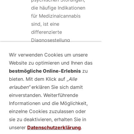
die häufige Indikationen
für Medizinalcannabis
sind, ist eine
differenzierte
Diagnosestellung
entscheidend.
Wir verwenden Cookies um unsere
Darüber hinaus ist die
Website zu optimieren und Ihnen das
Therapie mit
bestmögliche Online-Erlebnis
zu
Medizinalcannabis keine
bieten. Mit dem Klick auf
„Alle
einmalige Maßnahme,
erlauben“
erklären Sie sich damit
sondern erfordert eine
einverstanden. Weiterführende
dauerhafte ärztliche
Informationen und die Möglichkeit,
Kontrolle. Diese
einzelne Cookies zuzulassen oder
Kontrolltermine dienen
sie zu deaktivieren, erhalten Sie in
nicht nur der Bewertung
unserer
Datenschutzerklärung
.
des Therapieerfolgs,