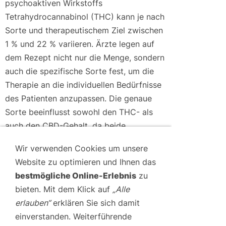
psychoaktiven Wirkstoffs
Tetrahydrocannabinol (THC) kann je nach
Sorte und therapeutischem Ziel zwischen
1 % und 22 % variieren. Ärzte legen auf
dem Rezept nicht nur die Menge, sondern
auch die spezifische Sorte fest, um die
Therapie an die individuellen Bedürfnisse
des Patienten anzupassen. Die genaue
Sorte beeinflusst sowohl den THC- als
auch den CBD-Gehalt, da beide
Wirkstoffe unterschiedliche medizinische
Wir verwenden Cookies um unsere
Wirkungen haben.
Website zu optimieren und Ihnen das
bestmögliche Online-Erlebnis
zu
INHALATION MITTELS
bieten. Mit dem Klick auf
„Alle
VAPORISATOR: EFFEKTIV UND
erlauben“
erklären Sie sich damit
SCHONEND
einverstanden. Weiterführende
Eine gängige Methode der Einnahme ist