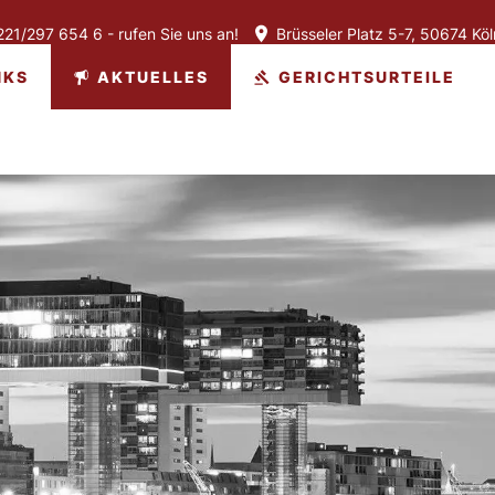
21/297 654 6 - rufen Sie uns an!
Brüsseler Platz 5-7, 50674 Köl
NKS
AKTUELLES
GERICHTSURTEILE