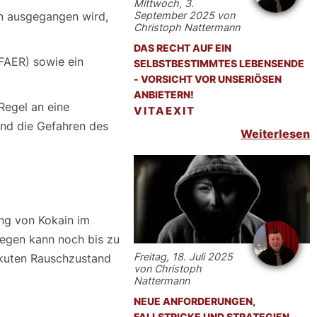
Mittwoch, 3.
on ausgegangen wird,
September 2025 von
Christoph Nattermann
DAS RECHT AUF EIN
FAER) sowie ein
SELBSTBESTIMMTES LEBENSENDE
- VORSICHT VOR UNSERIÖSEN
ANBIETERN!
Regel an eine
VITAEXIT
und die Gefahren des
Weiterlesen
ung von Kokain im
gegen kann noch bis zu
Freitag, 18. Juli 2025
akuten Rauschzustand
von Christoph
Nattermann
NEUE ANFORDERUNGEN,
FALLSTRICKE UND STRATEGIEN