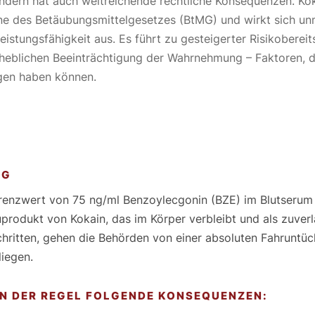
ondern hat auch weitreichende rechtliche Konsequenzen. Kok
ne des Betäubungsmittelgesetzes (BtMG) und wirkt sich unm
eistungsfähigkeit aus. Es führt zu gesteigerter Risikobereit
rheblichen Beeinträchtigung der Wahrnehmung – Faktoren, d
lgen haben können.
NG
Grenzwert von 75 ng/ml Benzoylecgonin (BZE) im Blutserum
uprodukt von Kokain, das im Körper verbleibt und als zuverl
hritten, gehen die Behörden von einer absoluten Fahruntüch
iegen.
IN DER REGEL FOLGENDE KONSEQUENZEN: