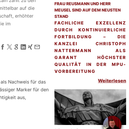
ain zählt zu den
FRAU REUSMANN UND HERR
ittelbar auf die
MEUSEL SIND AUF DEM NEUSTEN
schaft, erhöhter
STAND
FACHLICHE EXZELLENZ
ie im
DURCH KONTINUIERLICHE
FORTBILDUNG – DIE
KANZLEI CHRISTOPH
NATTERMANN ALS
GARANT HÖCHSTER
QUALITÄT IN DER MPU-
VORBEREITUNG
Weiterlesen
 als Nachweis für das
ässiger Marker für den
tigkeit aus,