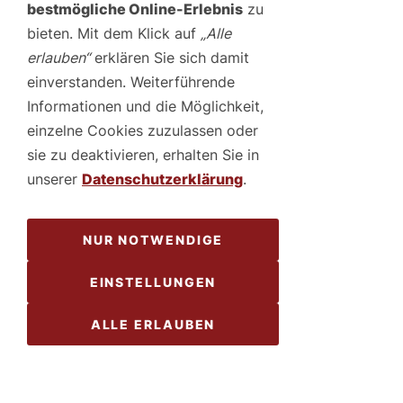
den Erhalt Ihres Führerscheins, die Verteidigung in
bestmögliche Online-Erlebnis
zu
Strafverfahren oder die Abwehr hoheitlicher
bieten. Mit dem Klick auf
„Alle
Eingriffe geht – wir bieten Ihnen individuelle,
praxisnahe Lösungen und begleiten Sie durch
erlauben“
erklären Sie sich damit
jedes rechtliche Verfahren. Vertrauen Sie auf
einverstanden. Weiterführende
unsere Kompetenz und langjährige Erfahrung!
Informationen und die Möglichkeit,
einzelne Cookies zuzulassen oder
WEITERLESEN
sie zu deaktivieren, erhalten Sie in
unserer
Datenschutzerklärung
.
NUR NOTWENDIGE
EINSTELLUNGEN
ALLE ERLAUBEN