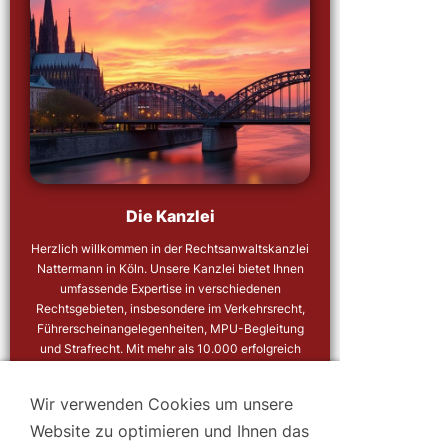
Die Kanzlei
Herzlich willkommen in der Rechtsanwaltskanzlei
Nattermann in Köln. Unsere Kanzlei bietet Ihnen
umfassende Expertise in verschiedenen
Rechtsgebieten, insbesondere im Verkehrsrecht,
Führerscheinangelegenheiten, MPU-Begleitung
und Strafrecht. Mit mehr als 10.000 erfolgreich
begleiteten MPU-Verfahren und jahrzehntelanger
Erfahrung im Straf- und Verkehrsrecht stehen wir
Wir verwenden Cookies um unsere
Ihnen zur Seite, um Ihre Rechte zu wahren und
Website zu optimieren und Ihnen das
das bestmögliche Ergebnis zu erzielen. Ob es um