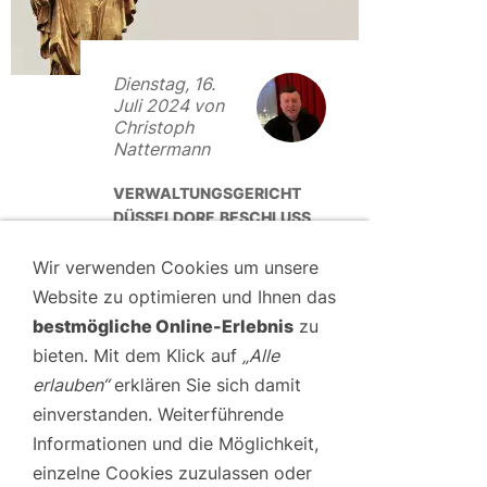
Dienstag, 16.
Juli 2024 von
Christoph
Nattermann
VERWALTUNGSGERICHT
DÜSSELDORF, BESCHLUSS
VOM 28. FEBRUAR 2013, AZ.
6 L 188/13
Wir verwenden Cookies um unsere
FREIWILLIGER
Website zu optimieren und Ihnen das
VERZICHT AUF DIE
bestmögliche Online-Erlebnis
zu
FAHRERLAUBNIS
bieten. Mit dem Klick auf
„Alle
UND
erlauben“
erklären Sie sich damit
PUNKTEVERFALL
einverstanden. Weiterführende
Informationen und die Möglichkeit,
Sachverhalt:
Ein Fahrer
einzelne Cookies zuzulassen oder
verzichtete freiwillig auf